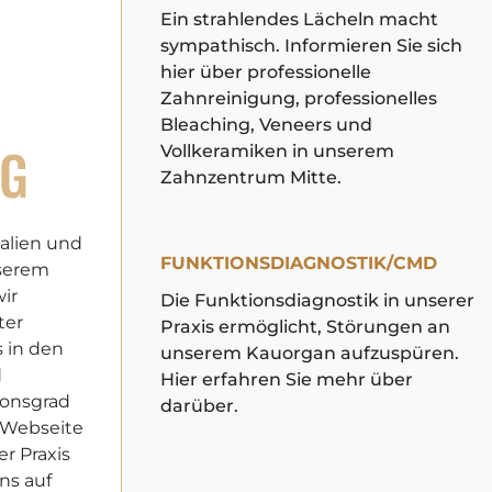
Ein strahlendes Lächeln macht
sympathisch. Informieren Sie sich
hier über professionelle
Zahnreinigung, professionelles
Bleaching, Veneers und
NG
Vollkeramiken in unserem
Zahnzentrum Mitte.
alien und
FUNKTIONSDIAGNOSTIK/CMD
serem
ir
Die Funktionsdiagnostik in unserer
ter
Praxis ermöglicht, Störungen an
s in den
unserem Kauorgan aufzuspüren.
d
Hier erfahren Sie mehr über
ionsgrad
darüber.
r Webseite
er Praxis
ns auf