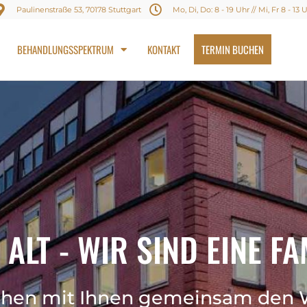
Paulinenstraße 53, 70178 Stuttgart
Mo, Di, Do: 8 - 19 Uhr // Mi, Fr 8 - 13 
BEHANDLUNGSSPEKTRUM
KONTAKT
TERMIN BUCHEN
 ALT - WIR SIND EINE FA
ehen mit Ihnen gemeinsam den 