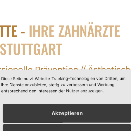
TTE -
IHRE ZAHNÄRZTE
STUTTGART
ssionelle Prävention // Ästhetis
Diese Seite nutzt Website-Tracking-Technologien von Dritten, um
ihre Dienste anzubieten, stetig zu verbessern und Werbung
tet Ihnen ein umfassendes
entsprechend den Interessen der Nutzer anzuzeigen.
der Zahnheilkunde:
de, Parodontologie,
ehen wir auf Ihre
Akzeptieren
iten einen auf Sie